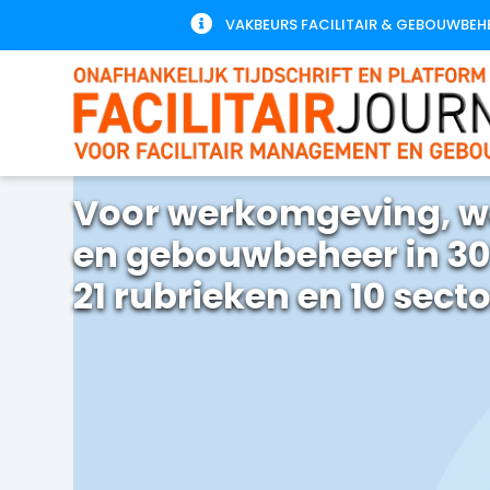

VAKBEURS FACILITAIR & GEBOUWBEH
Voor werkomgeving, w
en gebouwbeheer in 30
21 rubrieken en 10 sect