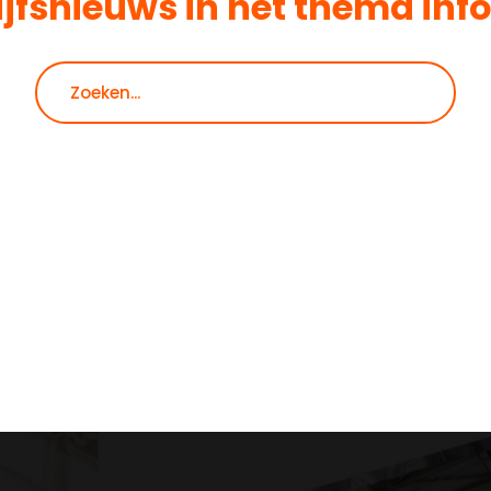
ijfsnieuws in het thema
inf
Zoeken