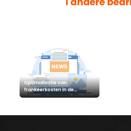
1 andere bedr
Optimalisatie van
frankeerkosten in de
organisatie