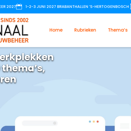

EER 2027
1-2-3 JUNI 2027 BRABANTHALLEN ’S-HERTOGENBOSCH
Home
Rubrieken
Thema’s
erkplekken
 thema’s,
oren