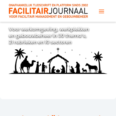
Voor werkomgeving, werkplekken
en gebouwbeheer in 30 thema’s,
21 rubrieken en 10 sectoren