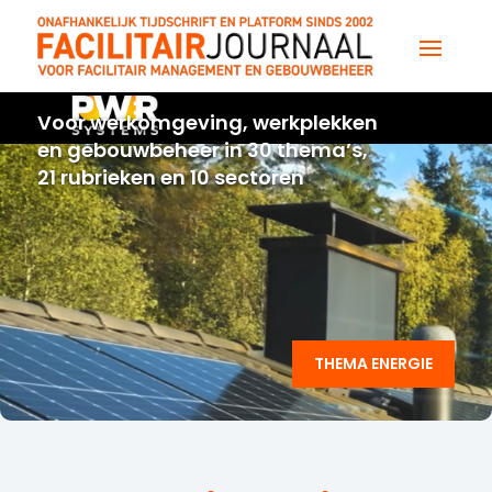
Voor werkomgeving, werkplekken
en gebouwbeheer in 30 thema’s,
21 rubrieken en 10 sectoren
THEMA ENERGIE