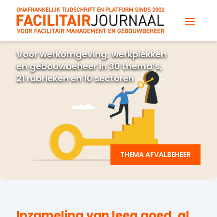
Voor werkomgeving, werkplekken
en gebouwbeheer in 30 thema’s,
21 rubrieken en 10 sectoren
THEMA AFVALBEHEER
Inzameling van leeg goed, al