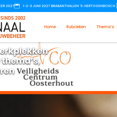

EER 2027
1-2-3 JUNI 2027 BRABANTHALLEN ’S-HERTOGENBOSCH
Home
Rubrieken
Thema’s
erkplekken
 thema’s,
oren