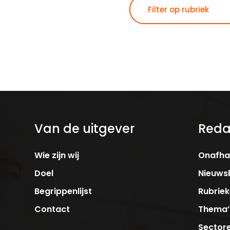
Van de uitgever
Reda
Wie zijn wij
Onafhan
Doel
Nieuwsb
Begrippenlijst
Rubrie
Contact
Thema’
Sector