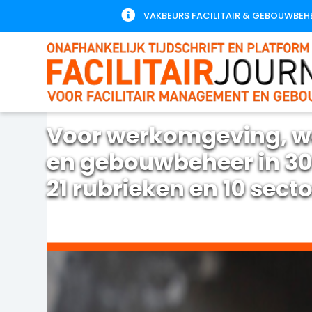

VAKBEURS FACILITAIR & GEBOUWBEH
Voor werkomgeving, w
en gebouwbeheer in 30
21 rubrieken en 10 sect