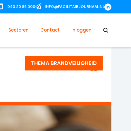


040 20 86 000
INFO@FACILITAIRJOURNAAL.NL
Sectoren
Contact
Inloggen
THEMA BRANDVEILIGHEID