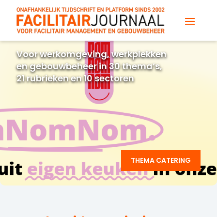
Voor werkomgeving, werkplekken
en gebouwbeheer in 30 thema’s,
21 rubrieken en 10 sectoren
THEMA CATERING