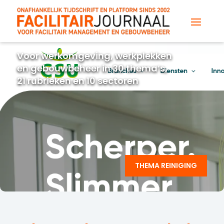
Voor werkomgeving, werkplekken
en gebouwbeheer in 30 thema’s,
21 rubrieken en 10 sectoren
THEMA REINIGING