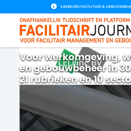

VAKBEURS FACILITAIR & GEBOUWBEH
Voor werkomgeving, w
en gebouwbeheer in 30
21 rubrieken en 10 sect