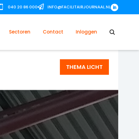


040 20 86 000
INFO@FACILITAIRJOURNAAL.NL
Sectoren
Contact
Inloggen
THEMA LICHT