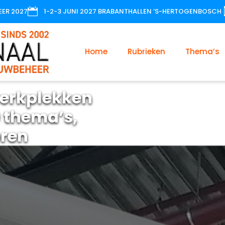

EER 2027
1-2-3 JUNI 2027 BRABANTHALLEN ’S-HERTOGENBOSCH
Home
Rubrieken
Thema’s
erkplekken
 thema’s,
oren