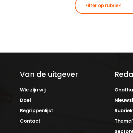
Van de uitgever
Reda
Wie zijn wij
Onafhan
Doel
Nieuwsb
Begrippenlijst
Rubrie
Contact
Thema’
Sector