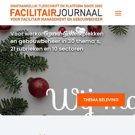
Voor werkomgeving, werkplekken
en gebouwbeheer in 30 thema’s,
21 rubrieken en 10 sectoren
THEMA BELEVING