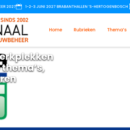

EER 2027
1-2-3 JUNI 2027 BRABANTHALLEN ’S-HERTOGENBOSCH
Home
Rubrieken
Thema’s
erkplekken
 thema’s,
oren