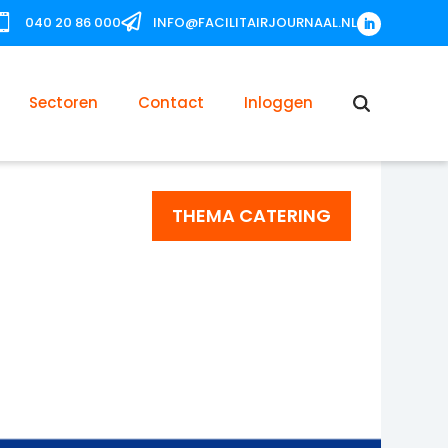


040 20 86 000
INFO@FACILITAIRJOURNAAL.NL
Sectoren
Contact
Inloggen
THEMA CATERING