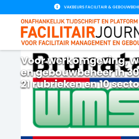

VAKBEURS FACILITAIR & GEBOUWBEH
Voor werkomgeving, w
en gebouwbeheer in 30
21 rubrieken en 10 sect